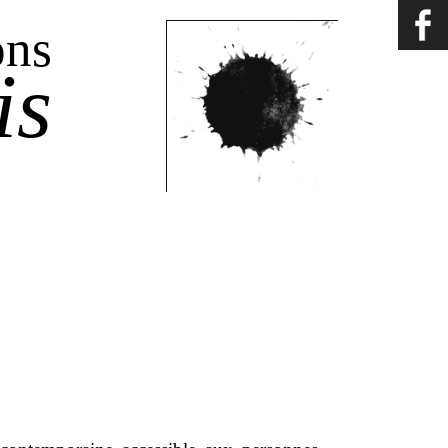
ons
is