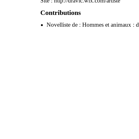
Site :
http://dravic.wix.com/artiste
Contributions
Novelliste de :
Hommes et animaux : de