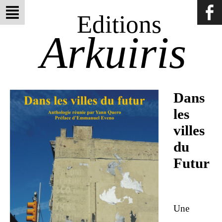
Editions
Arkuiris
Dans
les
villes
du
Futur
Une