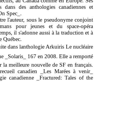
llectifs, au Canada comme en Europe. Ses
es dans des anthologies canadiennes et
_On Spec_.
tre l'auteur, sous le pseudonyme conjoint
romans pour jeunes et du space-opéra
ps, il s'adonne aussi à la traduction et à
 de Québec.
te dans lanthologie Arkuiris Le nucléaire
evue _Solaris_ 167 en 2008. Elle a remporté
 la meilleure nouvelle de SF en français.
 recueil canadien _Les Marées à venir_
ogie canadienne _Fractured: Tales of the