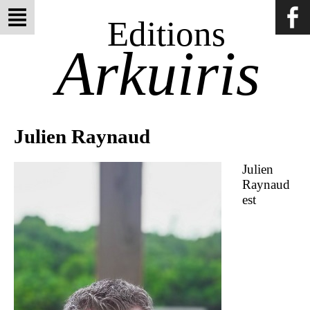
Editions
Arkuiris
Julien Raynaud
Julien
Raynaud
est