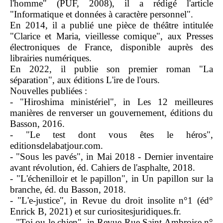
l'homme" (PUF, 2008), il a rédigé l'article
"Informatique et données à caractère personnel".
En 2014, il a publié une pièce de théâtre intitulée
"Clarice et Maria, vieillesse comique", aux Presses
électroniques de France, disponible auprès des
librairies numériques.
En 2022, il publie son premier roman "La
séparation", aux éditions L'ire de l'ours.
Nouvelles publiées :
- "Hiroshima ministériel", in Les 12 meilleures
manières de renverser un gouvernement, éditions du
Basson, 2016.
- "Le test dont vous êtes le héros",
editionsdelabatjour.com.
- "Sous les pavés", in Mai 2018 - Dernier inventaire
avant révolution, éd. Cahiers de l'asphalte, 2018.
- "L'échenilloir et le papillon", in Un papillon sur la
branche, éd. du Basson, 2018.
- "L'e-justice", in Revue du droit insolite n°1 (éd°
Enrick B, 2021) et sur curiositesjuridiques.fr.
- "Toi ou le chien", in Revue Rue Saint Ambroise n°