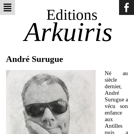
Editions
Arkuiris
André Surugue
Né au
siècle
dernier,
André
Surugue a
vécu son
enfance
aux
Antilles
puis a