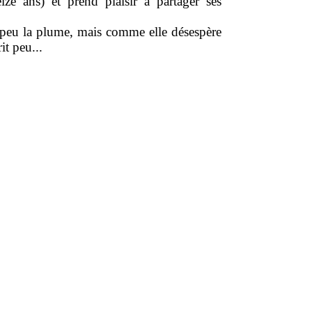
eize ans) et prend plaisir à partager ses
 un peu la plume, mais comme elle désespère
it peu...